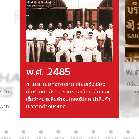
พ.ศ. 2485
พ.
4 เม.ย. เปิดกิจการร้าน เฮียบเซ่งเซียง
เปลี่ย
ิษัท
เป็นร้านค้าเล็ก ๆ ขายของเบ็ดเตล็ด และ
ด้วยท
เริ่มจำหน่ายสินค้าอุปโภคบริโภค นำสินค้า
PANY
เข้าจากต่างประเทศ