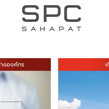
้างองค์กร
เ