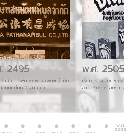
ศ. 2495
พ.ศ. 2505
นชื่อเป็น บริษัท สหพัฒนพิบูล จำกัด
เริ่มการวิจัย ทดสอบตล
ุนจดทะเบียน 4 ล้านบาท
ขาย เริ่มการโฆษณาอย่าง
พ.ศ.
2558